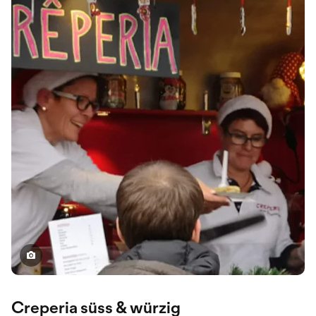
Creperia süss & würzig