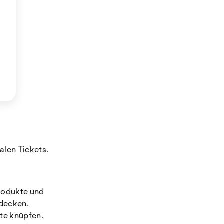
alen Tickets.
rodukte und
decken,
te knüpfen.