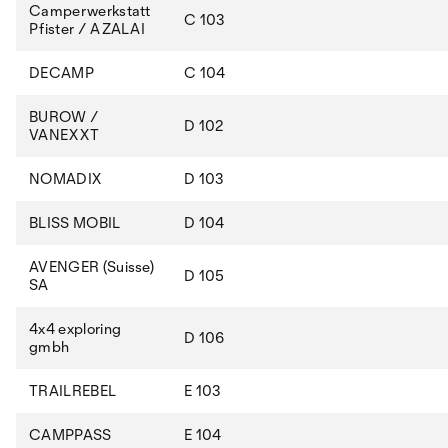
Camperwerkstatt
C 103
Pfister / AZALAI
DECAMP
C 104
BUROW /
D 102
VANEXXT
NOMADIX
D 103
BLISS MOBIL
D 104
AVENGER (Suisse)
D 105
SA
4x4 exploring
D 106
gmbh
TRAILREBEL
E 103
CAMPPASS
E 104