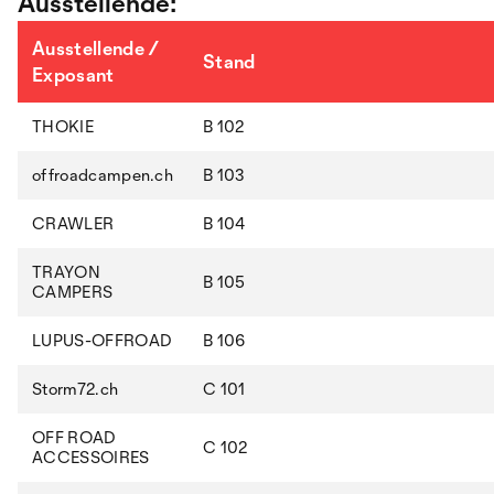
Ausstellende:
Ausstellende /
Stand
Exposant
THOKIE
B 102
offroadcampen.ch
B 103
CRAWLER
B 104
TRAYON
B 105
CAMPERS
LUPUS-OFFROAD
B 106
Storm72.ch
C 101
OFF ROAD
C 102
ACCESSOIRES